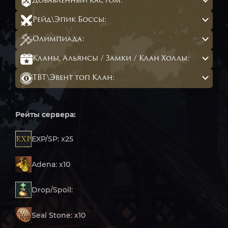
Добавленный кастом:
Рейд\Эпик Боссы:
Олимпиада:
Кланы, Альянсы / Замки / Клан Холлы:
ТВТ\Эвент топ Клан:
Рейты сервера:
EXP/SP: x25
Adena: x10
Drop/Spoil:
Seal Stone: х10